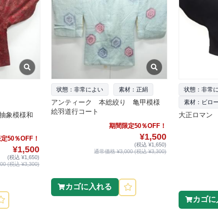
状態：非常によい
素材：正絹
状態：非常
アンティーク 本総絞り 亀甲模様
素材：ビロ
絵羽道行コート
抽象模様和
大正ロマン
期間限定50％OFF！
¥1,500
定50％OFF！
(税込 ¥1,650)
¥1,500
通常価格 ¥3,000 (税込 ¥3,300)
(税込 ¥1,650)
0 (税込 ¥3,300)
カゴに入れる
カゴに