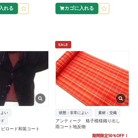
入れる
カゴに入れる
SALE
によい
状態：非常によい
素材：交織
アンティーク 格子模様織り出し
ード
雨コート地反物
 ビロード和装コート
期間限定50％OFF！