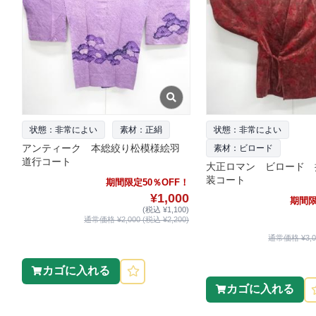
状態：非常によい
素材：正絹
状態：非常によい
アンティーク 本総絞り松模様絵羽
素材：ビロード
道行コート
大正ロマン ビロード 
装コート
期間限定50％OFF！
¥1,000
期間限
(税込 ¥1,100)
通常価格 ¥2,000 (税込 ¥2,200)
通常価格 ¥3,00
カゴに入れる
カゴに入れる