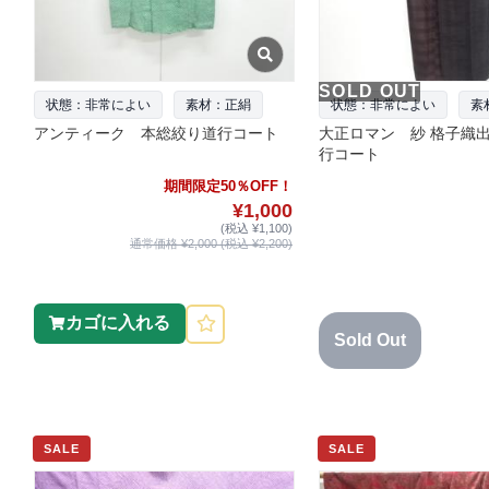
SOLD OUT
状態：非常によい
素材：正絹
状態：非常によい
素
アンティーク 本総絞り道行コート
大正ロマン 紗 格子織
行コート
期間限定50％OFF！
¥1,000
(税込 ¥1,100)
通常価格 ¥2,000 (税込 ¥2,200)
カゴに入れる
Sold Out
SALE
SALE