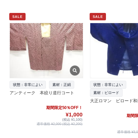
SALE
SALE
状態：非常によい
素材：正絹
状態：非常によい
アンティーク 本絞り道行コート
素材：ビロード
大正ロマン ビロード和
期間限定50％OFF！
¥1,000
期間限
(税込 ¥1,100)
通常価格 ¥2,000 (税込 ¥2,200)
通常価格 ¥3,00