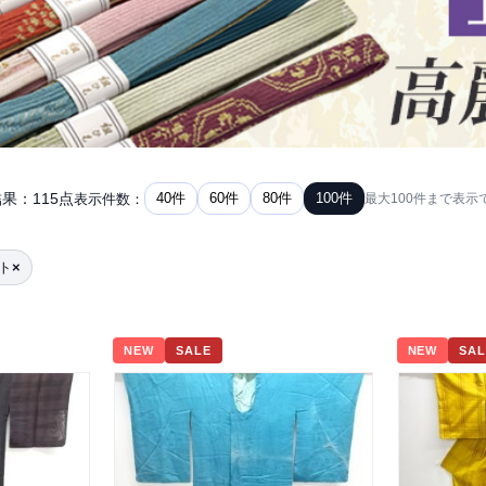
果：115点
40件
60件
80件
100件
表示件数：
最大100件まで表示
ト
×
NEW
SALE
NEW
SAL