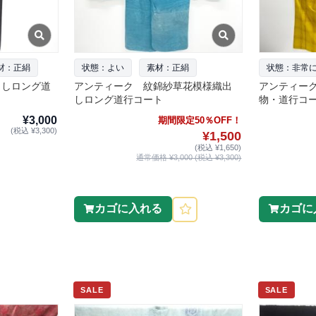
材：正絹
状態：よい
素材：正絹
状態：非常
出しロング道
アンティーク 紋錦紗草花模様織出
アンティー
しロング道行コート
物・道行コ
¥3,000
期間限定50％OFF！
(税込 ¥3,300)
¥1,500
(税込 ¥1,650)
通常価格 ¥3,000 (税込 ¥3,300)
カゴに入れる
カゴに
SALE
SALE