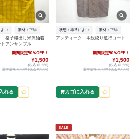
によい
素材：正絹
状態：非常によい
素材：正絹
ク 格子織出し米沢紬着
アンティーク 本総絞り道行コート
ートアンサンブル
期間限定50％OFF！
期間限定50％OFF！
¥1,500
¥1,500
(税込 ¥1,650)
(税込 ¥1,650)
通常価格 ¥3,000 (税込 ¥3,300)
通常価格 ¥3,000 (税込 ¥3,300)
入れる
カゴに入れる
SALE