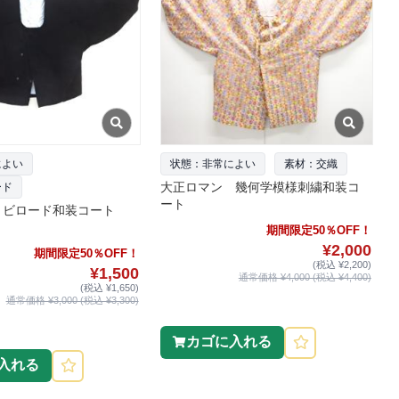
によい
状態：非常によい
素材：交織
大正ロマン 幾何学模様刺繍和装コ
ード
ート
 ビロード和装コート
期間限定50％OFF！
¥2,000
期間限定50％OFF！
(税込 ¥2,200)
¥1,500
通常価格 ¥4,000 (税込 ¥4,400)
(税込 ¥1,650)
通常価格 ¥3,000 (税込 ¥3,300)
カゴに入れる
入れる