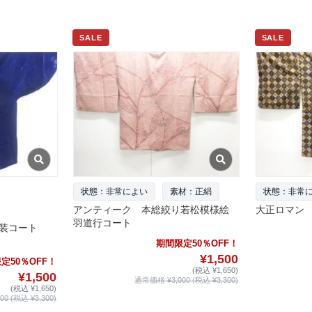
SALE
SALE
状態：非常によい
素材：正絹
状態：非常
アンティーク 本総絞り若松模様絵
大正ロマン
羽道行コート
装コート
期間限定50％OFF！
¥1,500
定50％OFF！
(税込 ¥1,650)
¥1,500
通常価格 ¥3,000 (税込 ¥3,300)
(税込 ¥1,650)
0 (税込 ¥3,300)