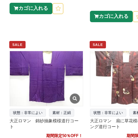
カゴに入れる
カゴに入れる
SALE
SALE
状態：非常によい
素材：正絹
状態：非常によい
素
大正ロマン 錦紗抽象模様道行コー
大正ロマン 扇に草花模
ト
ング道行コート
期間限定50％OFF！
期間限