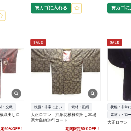
カゴに入れる
カゴに
SALE
SALE
材：交織
状態：非常によい
素材：正絹
状態：非常
様織出しロ
大正ロマン 抽象花模様織出し本場
素材：ビロ
泥大島紬道行コート
大正ロマン
定50％OFF！
期間限定50％OFF！