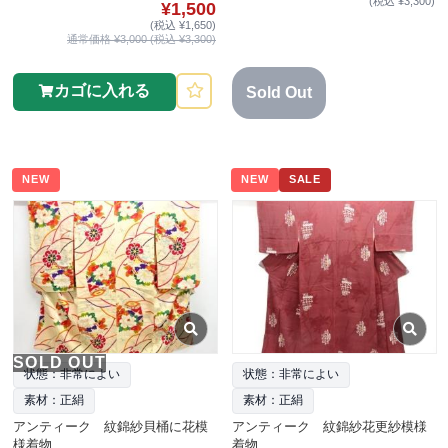
(税込 ¥3,300)
¥1,500
(税込 ¥1,650)
通常価格 ¥3,000 (税込 ¥3,300)
カゴに入れる
Sold Out
NEW
NEW
SALE
SOLD OUT
状態：非常によい
状態：非常によい
素材：正絹
素材：正絹
アンティーク 紋錦紗貝桶に花模
アンティーク 紋錦紗花更紗模様
様着物
着物