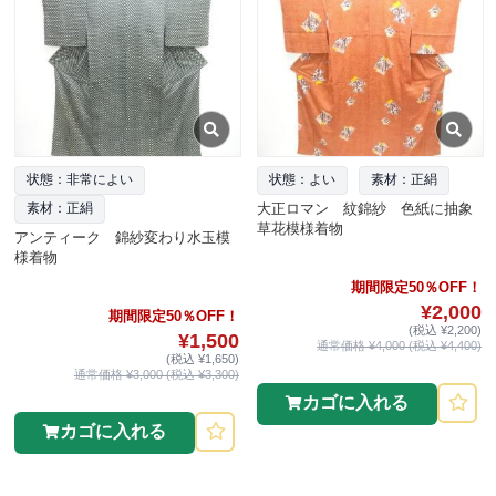
状態：非常によい
状態：よい
素材：正絹
大正ロマン 紋錦紗 色紙に抽象
素材：正絹
草花模様着物
アンティーク 錦紗変わり水玉模
様着物
期間限定50％OFF！
¥2,000
期間限定50％OFF！
(税込 ¥2,200)
¥1,500
通常価格 ¥4,000 (税込 ¥4,400)
(税込 ¥1,650)
通常価格 ¥3,000 (税込 ¥3,300)
カゴに入れる
カゴに入れる