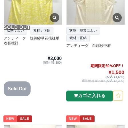
SOLD OUT
状態：よい
素材：正絹
状態：非常によい
アンティーク 紋錦紗草花模様単
素材：正絹
衣長襦袢
アンティーク 白錦紗中着
¥3,000
(税込 ¥3,300)
期間限定50％OFF！
¥1,500
(税込 ¥1,650)
通常価格 ¥3,000 (税込 ¥3,300)
Sold Out
カゴに入れる
NEW
SALE
NEW
SALE