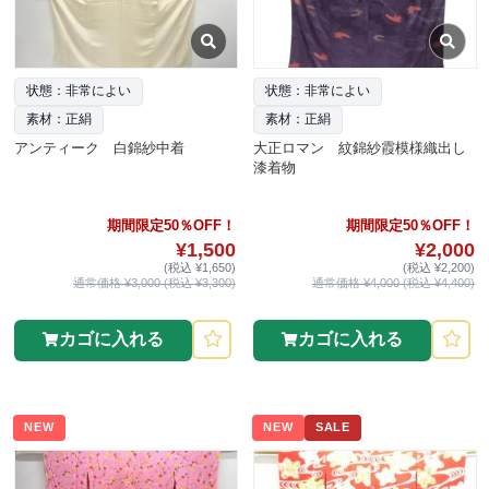
状態：非常によい
状態：非常によい
素材：正絹
素材：正絹
アンティーク 白錦紗中着
大正ロマン 紋錦紗霞模様織出し
漆着物
期間限定50％OFF！
期間限定50％OFF！
¥1,500
¥2,000
(税込 ¥1,650)
(税込 ¥2,200)
通常価格 ¥3,000 (税込 ¥3,300)
通常価格 ¥4,000 (税込 ¥4,400)
カゴに入れる
カゴに入れる
NEW
NEW
SALE