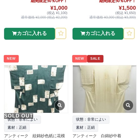
期間限定50％OFF！
期間限定50％OFF！
¥1,000
¥1,500
(税込 ¥1,100)
(税込 ¥1,650)
通常価格 ¥2,000 (税込 ¥2,200)
通常価格 ¥3,000 (税込 ¥3,300)
カゴに入れる
カゴに入れる
NEW
NEW
SALE
SOLD OUT
状態：非常によい
状態：非常によい
素材：正絹
素材：正絹
アンティーク 紋錦紗色紙に花模
アンティーク 白錦紗中着