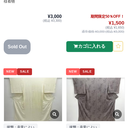
様着物
¥3,000
期間限定50％OFF！
(税込 ¥3,300)
¥1,500
(税込 ¥1,650)
通常価格 ¥3,000 (税込 ¥3,300)
カゴに入れる
Sold Out
NEW
SALE
NEW
SALE
状態：非常によい
状態：非常によい