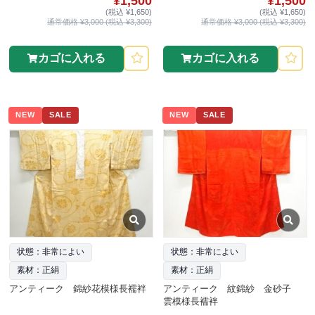
¥1,500
¥1,500
(税込 ¥1,650)
(税込 ¥1,650)
通常価格 ¥3,000 (税込 ¥3,300)
通常価格 ¥3,000 (税込 ¥3,300)
カゴに入れる
カゴに入れる
NEW
SALE
NEW
SALE
状態：非常によい
状態：非常によい
素材：正絹
素材：正絹
アンティーク 錦紗花模様長襦袢
アンティーク 紋錦紗 金砂子
雲模様長襦袢