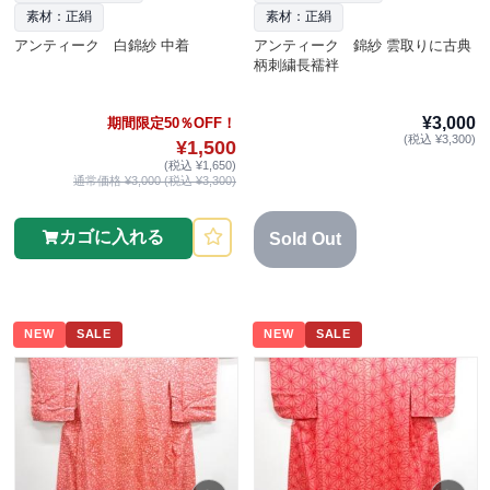
素材：正絹
素材：正絹
アンティーク 白錦紗 中着
アンティーク 錦紗 雲取りに古典
柄刺繍長襦袢
¥3,000
期間限定50％OFF！
(税込 ¥3,300)
¥1,500
(税込 ¥1,650)
通常価格 ¥3,000 (税込 ¥3,300)
カゴに入れる
Sold Out
NEW
SALE
NEW
SALE