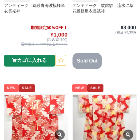
アンティーク 錦紗青海波模様単
アンティーク 紋錦紗 流水に草
衣長襦袢
花模様単衣長襦袢
¥3,000
期間限定50％OFF！
(税込 ¥3,300)
¥1,000
(税込 ¥1,100)
通常価格 ¥2,000 (税込 ¥2,200)
カゴに入れる
Sold Out
NEW
SALE
NEW
SALE