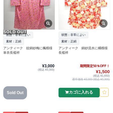
SOLD OUT
状態：非常によい
状態：非常によい
素材：正絹
素材：正絹
アンティーク 紋錦紗梅に楓模様
アンティーク 錦紗流水に橘模様
単衣長襦袢
長襦袢
¥3,000
期間限定50％OFF！
(税込 ¥3,300)
¥1,500
(税込 ¥1,650)
通常価格 ¥3,000 (税込 ¥3,300)
カゴに入れる
Sold Out