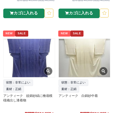
カゴに入れる
カゴに入れる
NEW
SALE
NEW
SALE
状態：非常によい
状態：非常によい
素材：正絹
素材：正絹
アンティーク 紋錦紗縞に檜扇模
アンティーク 白錦紗中着
様織出し漆着物