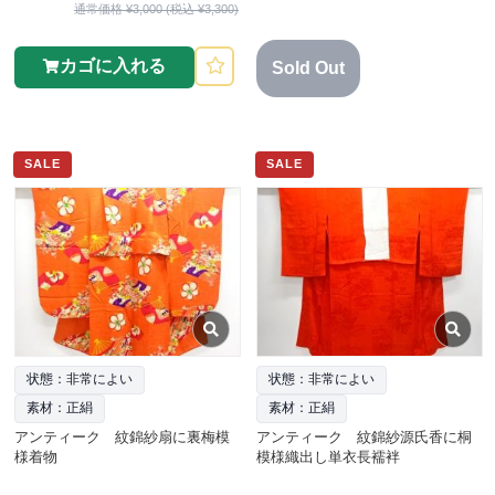
通常価格 ¥3,000 (税込 ¥3,300)
カゴに入れる
Sold Out
SALE
SALE
状態：非常によい
状態：非常によい
素材：正絹
素材：正絹
アンティーク 紋錦紗扇に裏梅模
アンティーク 紋錦紗源氏香に桐
様着物
模様織出し単衣長襦袢