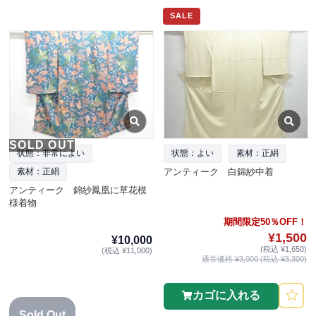
SALE
SOLD OUT
状態：非常によい
状態：よい
素材：正絹
アンティーク 白錦紗中着
素材：正絹
アンティーク 錦紗鳳凰に草花模
様着物
期間限定50％OFF！
¥1,500
¥10,000
(税込 ¥1,650)
(税込 ¥11,000)
通常価格 ¥3,000 (税込 ¥3,300)
カゴに入れる
Sold Out