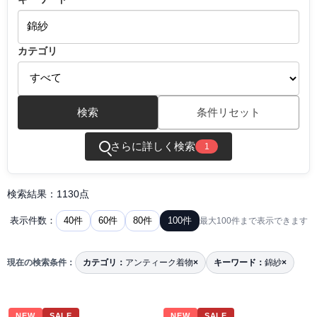
カテゴリ
検索
条件リセット
さらに詳しく検索
1
検索結果：1130点
40件
60件
80件
100件
表示件数：
最大100件まで表示できます
現在の検索条件：
カテゴリ：
アンティーク着物
×
キーワード：
錦紗
×
NEW
SALE
NEW
SALE