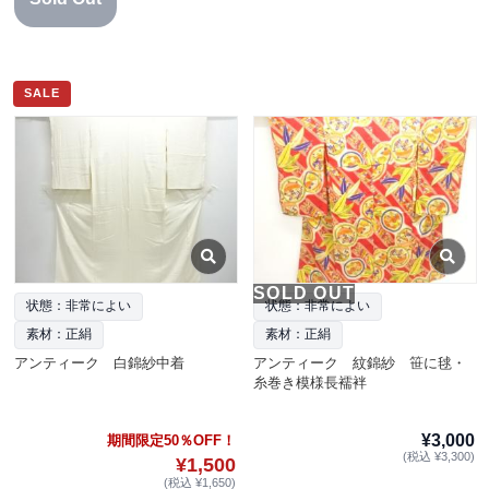
SALE
SOLD OUT
状態：非常によい
状態：非常によい
素材：正絹
素材：正絹
アンティーク 白錦紗中着
アンティーク 紋錦紗 笹に毬・
糸巻き模様長襦袢
¥3,000
期間限定50％OFF！
(税込 ¥3,300)
¥1,500
(税込 ¥1,650)