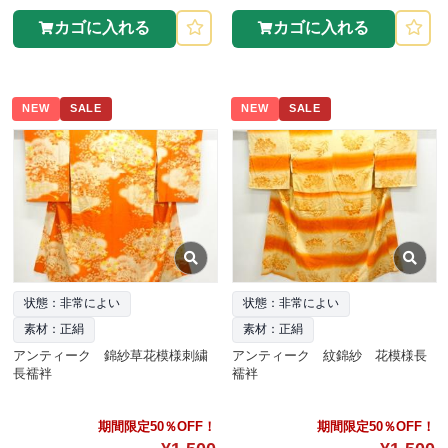
カゴに入れる
カゴに入れる
NEW
SALE
NEW
SALE
状態：非常によい
状態：非常によい
素材：正絹
素材：正絹
アンティーク 錦紗草花模様刺繍
アンティーク 紋錦紗 花模様長
長襦袢
襦袢
期間限定50％OFF！
期間限定50％OFF！