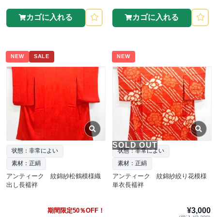
カゴに入れる
カゴに入れる
NEW
SALE
NEW
SOLD OUT
状態：非常によい
状態：非常によい
素材：正絹
素材：正絹
アンティーク 紋錦紗松鶴模様織
アンティーク 紋錦紗絞り花模様
出し長襦袢
単衣長襦袢
¥3,000
期間限定50％OFF！