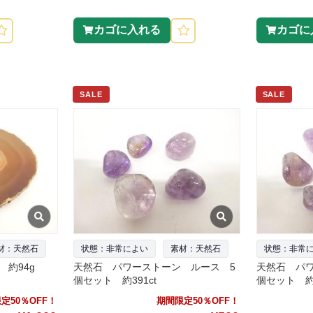
カゴに入れる
カゴに
SALE
SALE
材：天然石
状態：非常によい
素材：天然石
状態：非常
約94g
天然石 パワーストーン ルース 5
天然石 パ
個セット 約391ct
個セット 約3
定50％OFF！
期間限定50％OFF！