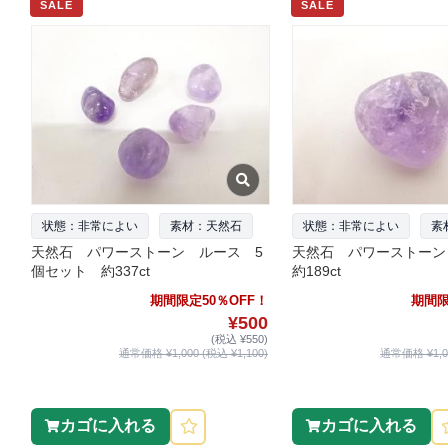
SALE
SALE
状態：非常によい
素材：天然石
状態：非常によい
素
天然石 パワーストーン ルース 5
天然石 パワーストー
個セット 約337ct
約189ct
期間限定50％OFF！
期間限
¥500
(税込 ¥550)
通常価格 ¥1,000 (税込 ¥1,100)
通常価格 ¥1,00
カゴに入れる
カゴに入れる