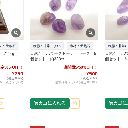
材：天然石
状態：非常によい
素材：天然石
状態：非常
約44g
天然石 パワーストーン ルース 5
天然石 パ
個セット 約358ct
個セット 約4
定50％OFF！
期間限定50％OFF！
¥750
¥500
(税込 ¥825)
(税込 ¥550)
0 (税込 ¥1,650)
通常価格 ¥1,000 (税込 ¥1,100)
カゴに入れる
カゴに