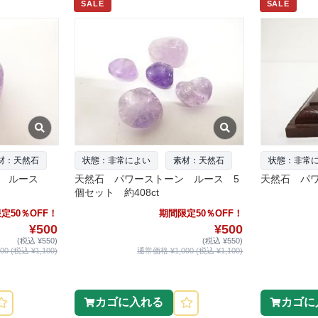
SALE
SALE
材：天然石
状態：非常によい
素材：天然石
状態：非常
ン ルース
天然石 パワーストーン ルース 5
天然石 パワ
個セット 約408ct
定50％OFF！
期間限定50％OFF！
¥500
¥500
(税込 ¥550)
(税込 ¥550)
0 (税込 ¥1,100)
通常価格 ¥1,000 (税込 ¥1,100)
カゴに入れる
カゴに