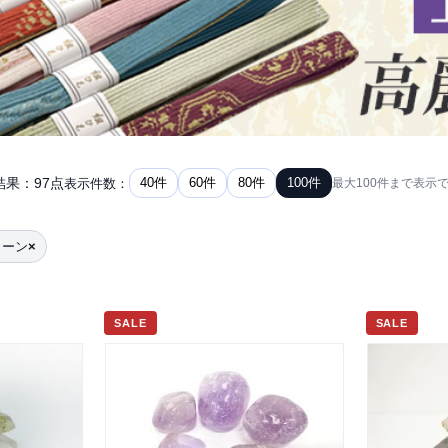
結果：97点
40件
60件
80件
100件
表示件数：
最大100件まで表示
トーン
×
SALE
SALE