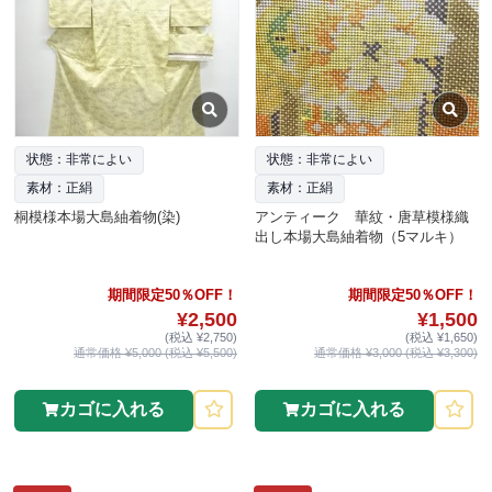
状態：非常によい
状態：非常によい
素材：正絹
素材：正絹
桐模様本場大島紬着物(染)
アンティーク 華紋・唐草模様織
出し本場大島紬着物（5マルキ）
期間限定50％OFF！
期間限定50％OFF！
¥2,500
¥1,500
(税込 ¥2,750)
(税込 ¥1,650)
通常価格 ¥5,000 (税込 ¥5,500)
通常価格 ¥3,000 (税込 ¥3,300)
カゴに入れる
カゴに入れる