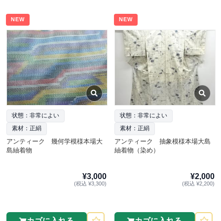
NEW
NEW
状態：非常によい
状態：非常によい
素材：正絹
素材：正絹
アンティーク 幾何学模様本場大
アンティーク 抽象模様本場大島
島紬着物
紬着物（染め）
¥3,000
¥2,000
(税込 ¥3,300)
(税込 ¥2,200)
カゴに入れる
カゴに入れる