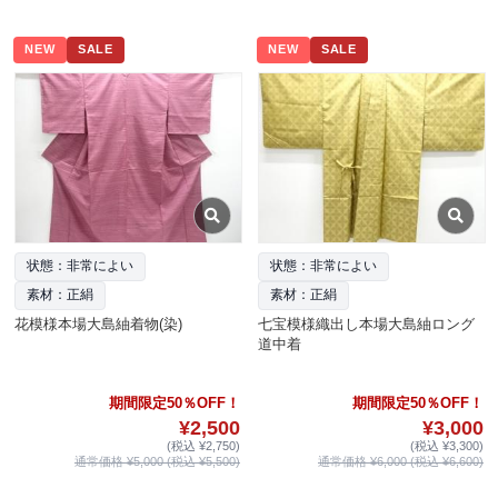
NEW
SALE
NEW
SALE
状態：非常によい
状態：非常によい
素材：正絹
素材：正絹
花模様本場大島紬着物(染)
七宝模様織出し本場大島紬ロング
道中着
期間限定50％OFF！
期間限定50％OFF！
¥2,500
¥3,000
(税込 ¥2,750)
(税込 ¥3,300)
通常価格 ¥5,000 (税込 ¥5,500)
通常価格 ¥6,000 (税込 ¥6,600)