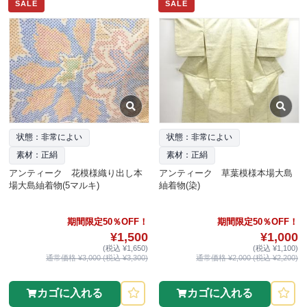
SALE
SALE
状態：非常によい
状態：非常によい
素材：正絹
素材：正絹
アンティーク 花模様織り出し本
アンティーク 草葉模様本場大島
場大島紬着物(5マルキ)
紬着物(染)
期間限定50％OFF！
期間限定50％OFF！
¥1,500
¥1,000
(税込 ¥1,650)
(税込 ¥1,100)
通常価格 ¥3,000 (税込 ¥3,300)
通常価格 ¥2,000 (税込 ¥2,200)
カゴに入れる
カゴに入れる