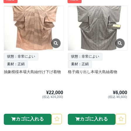
状態：非常によい
状態：非常によい
素材：正絹
素材：正絹
抽象模様本場大島紬付け下げ着物
格子織り出し本場大島紬着物
¥22,000
¥6,000
(税込 ¥24,200)
(税込 ¥6,600)
カゴに入れる
カゴに入れる