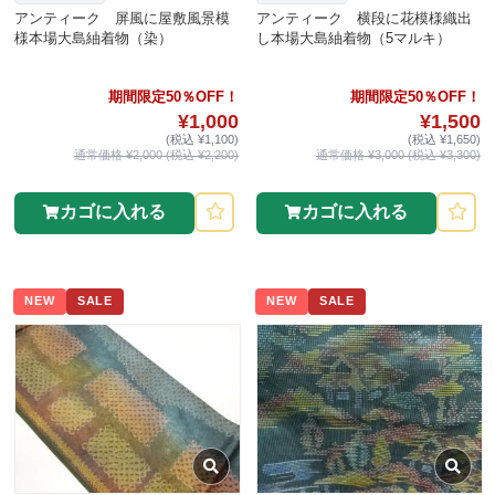
アンティーク 屏風に屋敷風景模
アンティーク 横段に花模様織出
様本場大島紬着物（染）
し本場大島紬着物（5マルキ）
期間限定50％OFF！
期間限定50％OFF！
¥1,000
¥1,500
(税込 ¥1,100)
(税込 ¥1,650)
通常価格 ¥2,000 (税込 ¥2,200)
通常価格 ¥3,000 (税込 ¥3,300)
カゴに入れる
カゴに入れる
NEW
SALE
NEW
SALE