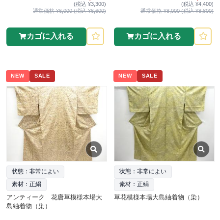
(税込 ¥3,300)
(税込 ¥4,400)
通常価格 ¥6,000 (税込 ¥6,600)
通常価格 ¥8,000 (税込 ¥8,800)
カゴに入れる
カゴに入れる
NEW
SALE
NEW
SALE
状態：非常によい
状態：非常によい
素材：正絹
素材：正絹
アンティーク 花唐草模様本場大
草花模様本場大島紬着物（染）
島紬着物（染）