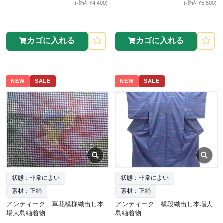
(税込 ¥4,400)
(税込 ¥5,500)
カゴに入れる
カゴに入れる
NEW
SALE
NEW
SALE
状態：非常によい
状態：非常によい
素材：正絹
素材：正絹
アンティーク 草花模様織出し本
アンティーク 横段織出し本場大
場大島紬着物
島紬着物