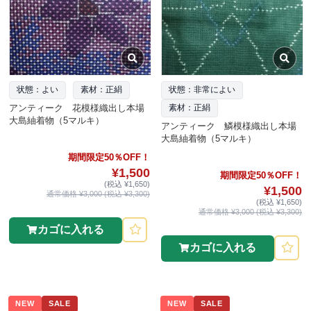
状態：よい
素材：正絹
状態：非常によい
アンティーク 花模様織出し本場
素材：正絹
大島紬着物（5マルキ）
アンティーク 鱗模様織出し本場
大島紬着物（5マルキ）
期間限定50％OFF！
¥1,500
期間限定50％OFF！
(税込 ¥1,650)
¥1,500
通常価格 ¥3,000 (税込 ¥3,300)
(税込 ¥1,650)
通常価格 ¥3,000 (税込 ¥3,300)
カゴに入れる
カゴに入れる
NEW
SALE
NEW
SALE