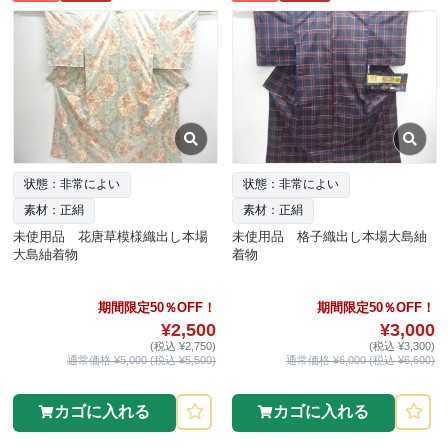
状態：非常によい
状態：非常によい
素材：正絹
素材：正絹
未使用品 花唐草模様織出し本場
未使用品 格子織出し本場大島紬
大島紬着物
着物
期間限定50％OFF！
期間限定50％OFF！
¥2,500
¥3,000
(税込 ¥2,750)
(税込 ¥3,300)
通常価格 ¥5,000 (税込 ¥5,500)
通常価格 ¥6,000 (税込 ¥6,600)
カゴに入れる
カゴに入れる