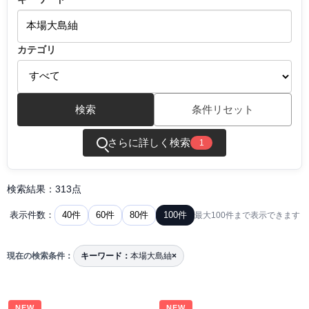
カテゴリ
検索
条件リセット
さらに詳しく検索
1
検索結果：313点
40件
60件
80件
100件
表示件数：
最大100件まで表示できます
現在の検索条件：
キーワード：
本場大島紬
×
NEW
NEW