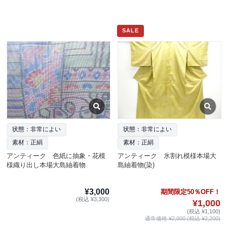
SALE
状態：非常によい
状態：非常によい
素材：正絹
素材：正絹
アンティーク 色紙に抽象・花模
アンティーク 氷割れ模様本場大
様織り出し本場大島紬着物
島紬着物(染)
¥3,000
期間限定50％OFF！
(税込 ¥3,300)
¥1,000
(税込 ¥1,100)
通常価格 ¥2,000 (税込 ¥2,200)