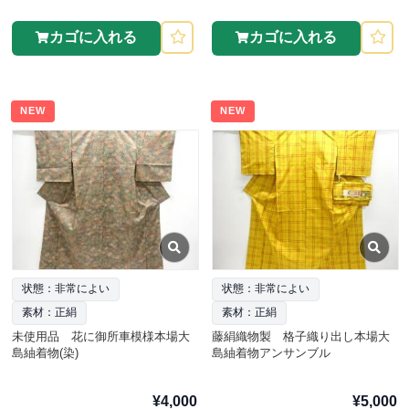
カゴに入れる
カゴに入れる
NEW
NEW
状態：非常によい
状態：非常によい
素材：正絹
素材：正絹
未使用品 花に御所車模様本場大
藤絹織物製 格子織り出し本場大
島紬着物(染)
島紬着物アンサンブル
¥4,000
¥5,000