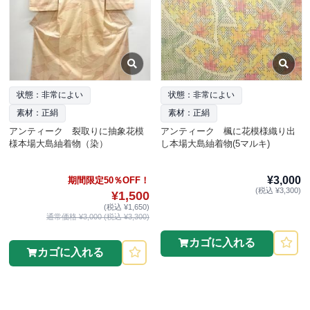
状態：非常によい
状態：非常によい
素材：正絹
素材：正絹
アンティーク 裂取りに抽象花模
アンティーク 楓に花模様織り出
様本場大島紬着物（染）
し本場大島紬着物(5マルキ)
¥3,000
期間限定50％OFF！
(税込 ¥3,300)
¥1,500
(税込 ¥1,650)
通常価格 ¥3,000 (税込 ¥3,300)
カゴに入れる
カゴに入れる