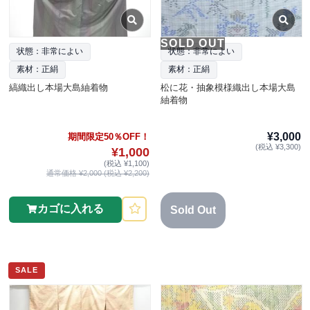
SOLD OUT
状態：非常によい
状態：非常によい
素材：正絹
素材：正絹
縞織出し本場大島紬着物
松に花・抽象模様織出し本場大島
紬着物
¥3,000
期間限定50％OFF！
(税込 ¥3,300)
¥1,000
(税込 ¥1,100)
通常価格 ¥2,000 (税込 ¥2,200)
カゴに入れる
Sold Out
SALE