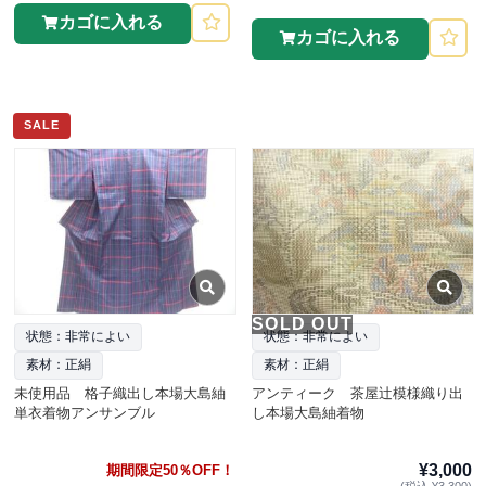
カゴに入れる
カゴに入れる
SALE
SOLD OUT
状態：非常によい
状態：非常によい
素材：正絹
素材：正絹
未使用品 格子織出し本場大島紬
アンティーク 茶屋辻模様織り出
単衣着物アンサンブル
し本場大島紬着物
¥3,000
期間限定50％OFF！
(税込 ¥3,300)