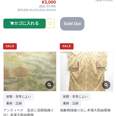
¥3,000
(税込 ¥3,300)
通常価格 ¥6,000 (税込 ¥6,600)
カゴに入れる
Sold Out
SALE
SALE
状態：非常によい
状態：非常によい
素材：正絹
素材：正絹
アンティーク 流水に花模様織り
抽象模様織り出し本場大島紬着物
出し本場大島紬着物