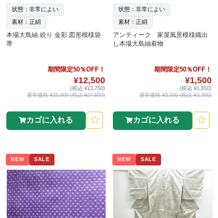
状態：非常によい
状態：非常によい
素材：正絹
素材：正絹
本場大島紬 絞り 金彩 図形模様袋
アンティーク 家屋風景模様織出
帯
し本場大島紬着物
期間限定50％OFF！
期間限定50％OFF！
¥12,500
¥1,500
(税込 ¥13,750)
(税込 ¥1,650)
通常価格 ¥25,000 (税込 ¥27,500)
通常価格 ¥3,000 (税込 ¥3,300)
カゴに入れる
カゴに入れる
NEW
SALE
NEW
SALE