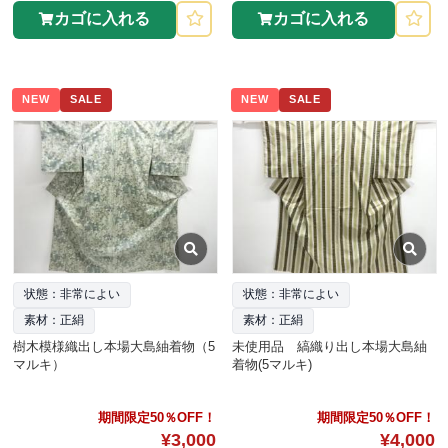
カゴに入れる
カゴに入れる
NEW
SALE
NEW
SALE
状態：非常によい
状態：非常によい
素材：正絹
素材：正絹
樹木模様織出し本場大島紬着物（5
未使用品 縞織り出し本場大島紬
マルキ）
着物(5マルキ)
期間限定50％OFF！
期間限定50％OFF！
¥3,000
¥4,000