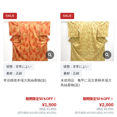
SALE
SALE
状態：非常によい
状態：非常によい
素材：正絹
素材：正絹
草花模様本場大島紬着物(染)
未使用品 亀甲に花古典柄本場大
島紬着物(染)
期間限定50％OFF！
期間限定50％OFF！
¥1,500
¥2,000
(税込 ¥1,650)
(税込 ¥2,200)
通常価格 ¥3,000 (税込 ¥3,300)
通常価格 ¥4,000 (税込 ¥4,400)