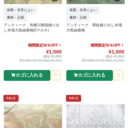
状態：非常によい
状態：非常によい
素材：正絹
素材：正絹
アンティーク 有栖川模様織り出
アンティーク 華紋織り出し本場
し本場大島紬着物(5マルキ)
大島紬着物
期間限定50％OFF！
期間限定50％OFF！
¥1,500
¥1,500
(税込 ¥1,650)
(税込 ¥1,650)
通常価格 ¥3,000 (税込 ¥3,300)
通常価格 ¥3,000 (税込 ¥3,300)
カゴに入れる
カゴに入れる
SALE
SALE