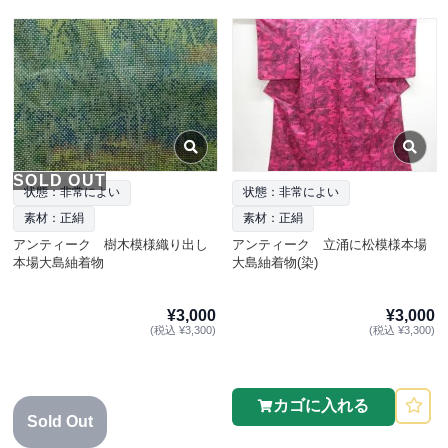
SOLD OUT
状態：非常によい
状態：非常によい
素材：正絹
素材：正絹
アンティーク 樹木模様織り出し
アンティーク 立涌に松模様本場
本場大島紬着物
大島紬着物(染)
¥3,000
¥3,000
(税込 ¥3,300)
(税込 ¥3,300)
カゴに入れる
Sold Out