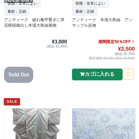
状態：非常によい
状態：非常によい
素材：正絹
素材：正絹
アンティーク 破れ亀甲繋ぎに草
アンティーク 本場大島紬 アン
花模様織出し本場大島紬着物
サンブル反物
¥3,000
期間限定50％OFF！
(税込 ¥3,300)
¥2,500
(税込 ¥2,750)
通常価格 ¥5,000 (税込 ¥5,500)
カゴに入れる
Sold Out
SALE