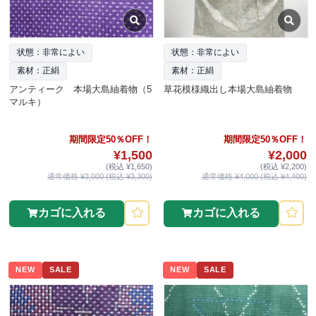
状態：非常によい
状態：非常によい
素材：正絹
素材：正絹
アンティーク 本場大島紬着物（5
草花模様織出し本場大島紬着物
マルキ）
期間限定50％OFF！
期間限定50％OFF！
¥1,500
¥2,000
(税込 ¥1,650)
(税込 ¥2,200)
通常価格 ¥3,000 (税込 ¥3,300)
通常価格 ¥4,000 (税込 ¥4,400)
カゴに入れる
カゴに入れる
NEW
SALE
NEW
SALE