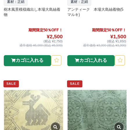
素材：正絹
素材：正絹
樹木風景模様織出し本場大島紬着
アンティーク 本場大島紬着物(5
物
マルキ)
期間限定50％OFF！
期間限定50％OFF！
¥2,500
¥1,500
(税込 ¥2,750)
(税込 ¥1,650)
通常価格 ¥5,000 (税込 ¥5,500)
通常価格 ¥3,000 (税込 ¥3,300)
カゴに入れる
カゴに入れる
SALE
SALE