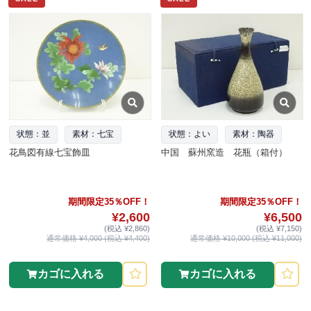
状態：並
素材：七宝
状態：よい
素材：陶器
花鳥図有線七宝飾皿
中国 蘇州窯造 花瓶（箱付）
期間限定35％OFF！
期間限定35％OFF！
¥2,600
¥6,500
(税込 ¥2,860)
(税込 ¥7,150)
通常価格 ¥4,000 (税込 ¥4,400)
通常価格 ¥10,000 (税込 ¥11,000)
カゴに入れる
カゴに入れる