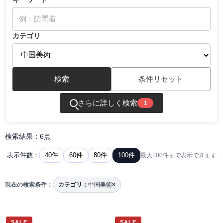
カテゴリ
検索
条件リセット
さらに詳しく検索
1
検索結果：6点
40件
60件
80件
100件
表示件数：
最大100件まで表示できます
現在の検索条件：
カテゴリ：
中国美術
×
SALE
SALE