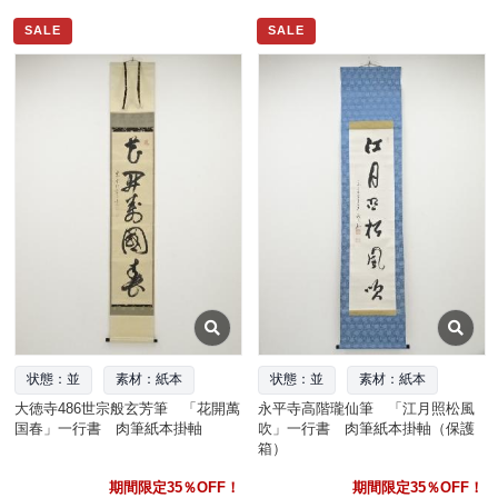
SALE
SALE
状態：並
素材：紙本
状態：並
素材：紙本
大徳寺486世宗般玄芳筆 「花開萬
永平寺高階瓏仙筆 「江月照松風
国春」一行書 肉筆紙本掛軸
吹」一行書 肉筆紙本掛軸（保護
箱）
期間限定35％OFF！
期間限定35％OFF！