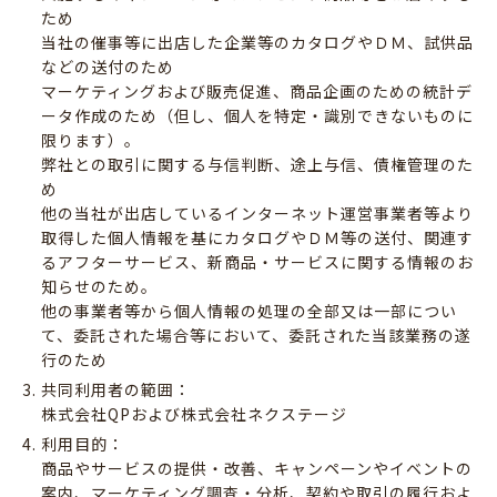
ため
当社の催事等に出店した企業等のカタログやＤＭ、試供品
などの送付のため
マーケティングおよび販売促進、商品企画のための統計デ
ータ作成のため（但し、個人を特定・識別できないものに
限ります）。
弊社との取引に関する与信判断、途上与信、債権管理のた
め
他の当社が出店しているインターネット運営事業者等より
取得した個人情報を基にカタログやＤＭ等の送付、関連す
るアフターサービス、新商品・サービスに関する情報のお
知らせのため。
他の事業者等から個人情報の処理の全部又は一部につい
て、委託された場合等において、委託された当該業務の遂
行のため
共同利用者の範囲：
株式会社QPおよび株式会社ネクステージ
利用目的：
商品やサービスの提供・改善、キャンペーンやイベントの
案内、マーケティング調査・分析、契約や取引の履行およ