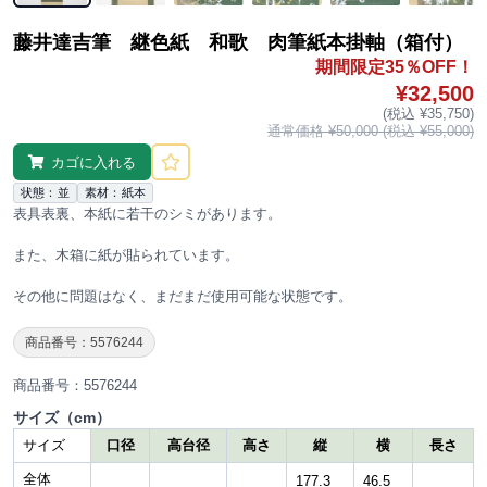
藤井達吉筆 継色紙 和歌 肉筆紙本掛軸（箱付）
期間限定35％OFF！
¥32,500
(税込 ¥35,750)
通常価格 ¥50,000 (税込 ¥55,000)
カゴに入れる
状態：並
素材：紙本
表具表裏、本紙に若干のシミがあります。
また、木箱に紙が貼られています。
その他に問題はなく、まだまだ使用可能な状態です。
商品番号：5576244
商品番号：5576244
サイズ（cm）
サイズ
口径
高台径
高さ
縦
横
長さ
全体
177.3
46.5