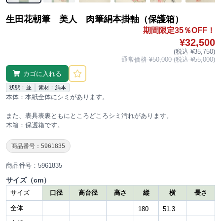
生田花朝筆 美人 肉筆絹本掛軸（保護箱）
期間限定35％OFF！
¥32,500
(税込 ¥35,750)
通常価格 ¥50,000 (税込 ¥55,000)
カゴに入れる
状態：並
素材：絹本
本体：本紙全体にシミがあります。
また、表具表裏ともにところどころシミ汚れがあります。
木箱：保護箱です。
商品番号：5961835
商品番号：5961835
サイズ（cm）
サイズ
口径
高台径
高さ
縦
横
長さ
全体
180
51.3