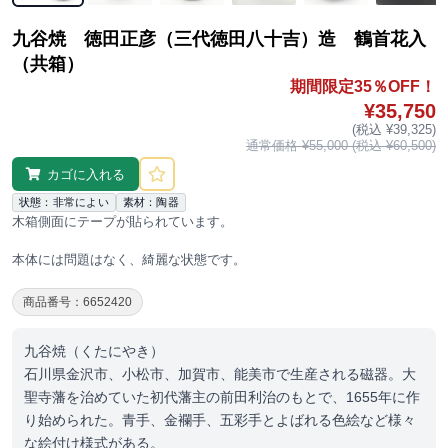
九谷焼 徳田正彦（三代徳田八十吉）造 鶴首花入
（共箱）
期間限定35％OFF！
¥35,750
(税込 ¥39,325)
通常価格 ¥55,000 (税込 ¥60,500)
カゴに入れる
状態：非常によい
素材：陶器
木箱側面にテープが貼られています。
本体には問題はなく、綺麗な状態です。
商品番号：6652420
九谷焼（くたにやき）
石川県金沢市、小松市、加賀市、能美市で生産される磁器。大
聖寺藩を治めていた初代藩主の前田利治のもとで、1655年に作
り始められた。青手、金襴手、五彩手とよばれる色絵など様々
な絵付け様式がある。