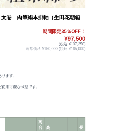
 太巻 肉筆絹本掛軸（生田花朝箱
期間限定35％OFF！
¥97,500
(税込 ¥107,250)
通常価格 ¥150,000 (税込 ¥165,000)
あります。
だ使用可能な状態です。
高
台
高
長