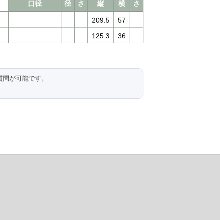
口径
径
さ
縦
横
さ
209.5
57
125.3
36
質問が可能です。
。