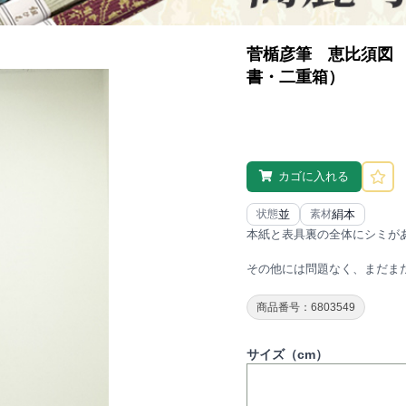
菅楯彦筆 恵比須図
書・二重箱）
カゴに入れる
並
絹本
状態
素材
本紙と表具裏の全体にシミが
その他には問題なく、まだま
商品番号：6803549
サイズ（cm）