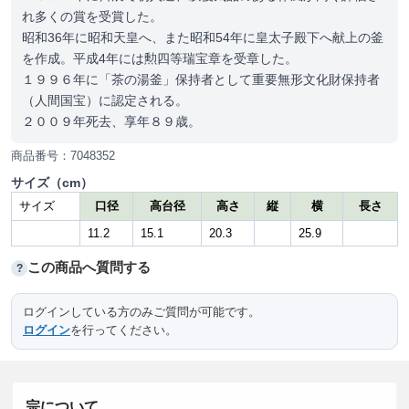
れ多くの賞を受賞した。
昭和36年に昭和天皇へ、また昭和54年に皇太子殿下へ献上の釜
を作成。平成4年には勲四等瑞宝章を受章した。
１９９６年に「茶の湯釜」保持者として重要無形文化財保持者
（人間国宝）に認定される。
２００９年死去、享年８９歳。
商品番号：7048352
サイズ（cm）
サイズ
口径
高台径
高さ
縦
横
長さ
11.2
15.1
20.3
25.9
この商品へ質問する
?
ログインしている方のみご質問が可能です。
ログイン
を行ってください。
宗について