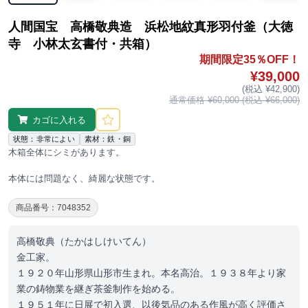
人間国宝 高橋敬典造 浜松地紋真形羽付釜（大徳
寺 小林太玄書付・共箱）
期間限定35％OFF！
¥39,000
(税込 ¥42,900)
通常価格 ¥60,000 (税込 ¥66,000)
カゴに入れる
状態：非常によい
素材：鉄・銅
木箱全体にシミがあります。
本体には問題なく、綺麗な状態です。
商品番号：7048352
高橋敬典（たかはしけいてん）
金工家。
１９２０年山形県山形市生まれ。本名高治。１９３８年より家
業の鋳物業を継ぎ茶釜制作を始める。
１９５１年に日展で初入選、以後気品のある作風が高く評価さ