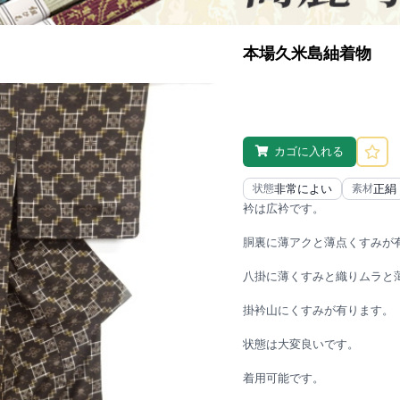
本場久米島紬着物
カゴに入れる
非常によい
正絹
状態
素材
衿は広衿です。
胴裏に薄アクと薄点くすみが
八掛に薄くすみと織りムラと
掛衿山にくすみが有ります。
状態は大変良いです。
着用可能です。