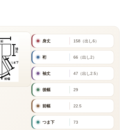
身丈
158（出し6）
裄
66（出し2）
袖丈
47（出し2.5）
後幅
29
前幅
22.5
つま下
73