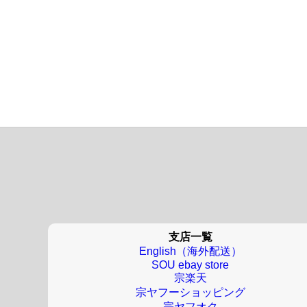
支店一覧
English（海外配送）
SOU ebay store
宗楽天
宗ヤフーショッピング
宗ヤフオク