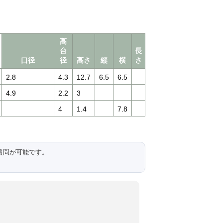
高
台
長
口径
径
高さ
縦
横
さ
2.8
4.3
12.7
6.5
6.5
4.9
2.2
3
4
1.4
7.8
質問が可能です。
。