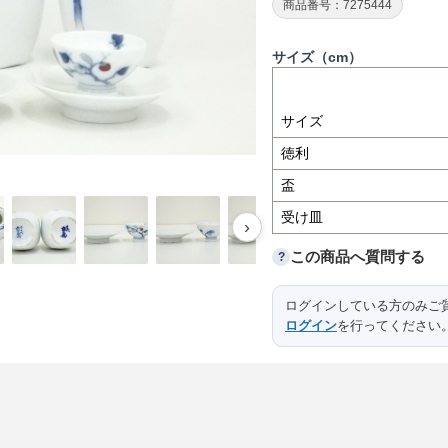
商品番号：7275444
サイズ（cm）
サイズ
徳利
盃
受け皿
›
この商品へ質問する
?
ログインしている方のみご
ログイン
を行ってください