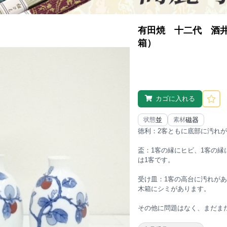
有田焼 十二代 酒
箱）
カゴに入れる
並
磁器
状態
素材
徳利：2客ともに底部に汚れ
盃：1客の縁にヒビ、1客の縁
は1客です。
受け皿：1客の高台に汚れがあ
木箱にシミがあります。
その他に問題はなく、まだま