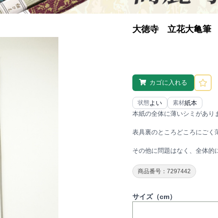
大徳寺 立花大亀筆
カゴに入れる
よい
紙本
状態
素材
本紙の全体に薄いシミがあり
表具裏のところどころにごく
その他に問題はなく、全体的
商品番号：7297442
サイズ（cm）