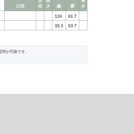
台
高
長
口径
径
さ
縦
横
さ
124
61.7
33.3
53.7
質問が可能です。
。