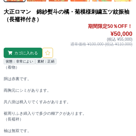
大正ロマン 錦紗熨斗の橘・菊模様刺繍五ツ紋振袖
（長襦袢付き）
期間限定50％OFF！
¥50,000
(税込 ¥55,000)
通常価格 ¥100,000 (税込 ¥110,000)
カゴに入れる
状態：非常によい
素材：正絹
（着物）
胴は赤裏です。
両胸元にシミがあります。
共八掛は柄入りでくすみがあります。
裾周りふき綿入りで多少の糊アクがあります。
（長襦袢）
袖は無双です。