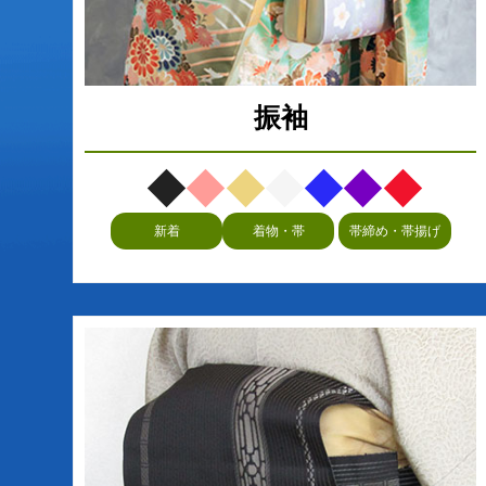
振袖
新着
着物・帯
帯締め・帯揚げ