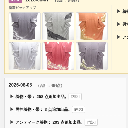
NEW
（合計：846点）
新着ピックアップ
▶
着
▶
男
▶
ア
2026-08-05
（合計：464点）
▶
着物・帯：
258
点追加出品。
[内訳]
▶
男性着物・帯：
3
点追加出品。
[内訳]
▶
アンティーク着物：
203
点追加出品。
[内訳]