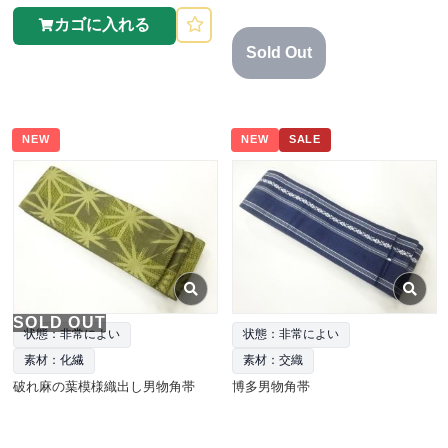
カゴに入れる
Sold Out
NEW
NEW
SALE
SOLD OUT
状態：非常によい
状態：非常によい
素材：化繊
素材：交織
破れ麻の葉模様織出し男物角帯
博多男物角帯