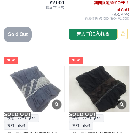
¥2,000
期間限定50％OFF！
(税込 ¥2,200)
¥750
(税込 ¥825)
通常価格 ¥1,500 (税込 ¥1,650)
カゴに入れる
Sold Out
NEW
NEW
SOLD OUT
SOLD OUT
状態：非常によい
状態：非常によい
素材：正絹
素材：正絹