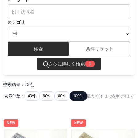
カテゴリ
検索
条件リセット
さらに詳しく検索
1
検索結果：73点
40件
60件
80件
100件
表示件数：
最大100件まで表示できます
NEW
NEW