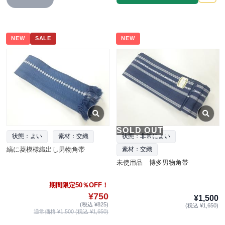
NEW
SALE
NEW
SOLD OUT
状態：よい
素材：交織
状態：非常によい
縞に菱模様織出し男物角帯
素材：交織
未使用品 博多男物角帯
期間限定50％OFF！
¥750
¥1,500
(税込 ¥825)
(税込 ¥1,650)
通常価格 ¥1,500 (税込 ¥1,650)