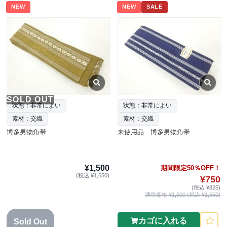
NEW
NEW
SALE
SOLD OUT
状態：非常によい
状態：非常によい
素材：交織
素材：交織
博多男物角帯
未使用品 博多男物角帯
¥1,500
期間限定50％OFF！
(税込 ¥1,650)
¥750
(税込 ¥825)
通常価格 ¥1,500 (税込 ¥1,650)
カゴに入れる
Sold Out