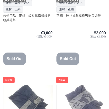
SOLD OUT
SOLD OUT
状態：非常によい
状態：非常によい
素材：正絹
素材：正絹
未使用品 正絹 絞り鳳凰模様男
正絹 絞り抽象模様男物兵児帯
物兵児帯
¥3,000
¥2,000
(税込 ¥3,300)
(税込 ¥2,200)
Sold Out
Sold Out
NEW
NEW