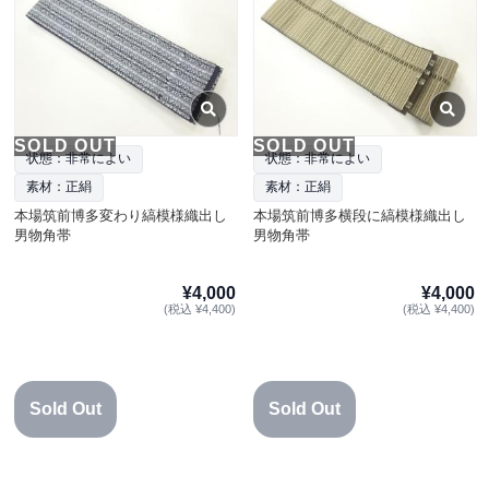
SOLD OUT
SOLD OUT
状態：非常によい
状態：非常によい
素材：正絹
素材：正絹
本場筑前博多変わり縞模様織出し
本場筑前博多横段に縞模様織出し
男物角帯
男物角帯
¥4,000
¥4,000
(税込 ¥4,400)
(税込 ¥4,400)
Sold Out
Sold Out