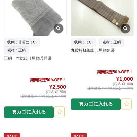
状態：非常によい
状態：よい
素材：正絹
丸紋模様織出し男物角帯
素材：正絹
正絹 本総絞り男物兵児帯
期間限定50％OFF！
¥1,000
期間限定50％OFF！
(税込 ¥1,100)
¥2,500
通常価格 ¥2,000 (税込 ¥2,200)
(税込 ¥2,750)
通常価格 ¥5,000 (税込 ¥5,500)
カゴに入れる
カゴに入れる
SALE
SALE