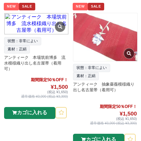
NEW
SALE
NEW
SALE
状態：非常によい
素材：正絹
アンティーク 本場筑前博多 流
水模様織り出し名古屋帯（着用
状態：非常によい
可）
素材：正絹
期間限定50％OFF！
アンティーク 抽象薔薇模様織り
¥1,500
出し名古屋帯（着用可）
(税込 ¥1,650)
通常価格 ¥3,000 (税込 ¥3,300)
期間限定50％OFF！
カゴに入れる
¥1,500
(税込 ¥1,650)
通常価格 ¥3,000 (税込 ¥3,300)
カゴに入れる