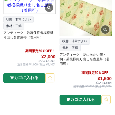
状態：非常によい
素材：正絹
アンティーク 歌舞伎役者模様織
り出し名古屋帯（着用可）
状態：非常によい
素材：正絹
期間限定50％OFF！
アンティーク 菱に向かい鶴・
¥2,000
桐・菊模様織り出し名古屋帯（着
(税込 ¥2,200)
用可）
通常価格 ¥4,000 (税込 ¥4,400)
期間限定50％OFF！
カゴに入れる
¥1,500
(税込 ¥1,650)
通常価格 ¥3,000 (税込 ¥3,300)
カゴに入れる