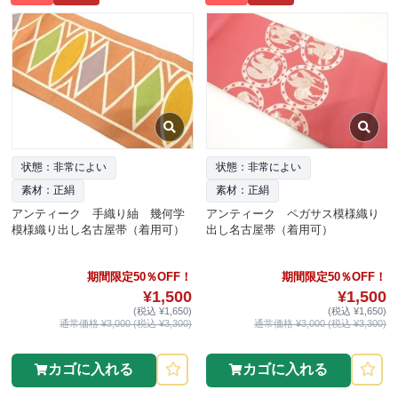
状態：非常によい
状態：非常によい
素材：正絹
素材：正絹
アンティーク 手織り紬 幾何学
アンティーク ペガサス模様織り
模様織り出し名古屋帯（着用可）
出し名古屋帯（着用可）
期間限定50％OFF！
期間限定50％OFF！
¥1,500
¥1,500
(税込 ¥1,650)
(税込 ¥1,650)
通常価格 ¥3,000 (税込 ¥3,300)
通常価格 ¥3,000 (税込 ¥3,300)
カゴに入れる
カゴに入れる