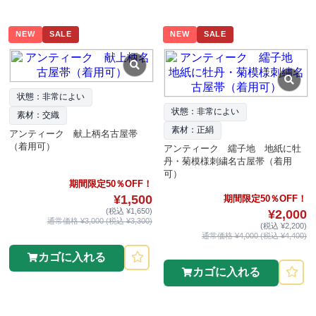
NEW
SALE
NEW
SALE
状態：非常によい
状態：非常によい
素材：交織
素材：正絹
アンティーク 献上柄名古屋帯
（着用可）
アンティーク 繻子地 地紙に牡
丹・菊模様刺繍名古屋帯（着用
可）
期間限定50％OFF！
¥1,500
期間限定50％OFF！
(税込 ¥1,650)
¥2,000
通常価格 ¥3,000 (税込 ¥3,300)
(税込 ¥2,200)
通常価格 ¥4,000 (税込 ¥4,400)
カゴに入れる
カゴに入れる