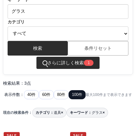
カテゴリ
検索
条件リセット
さらに詳しく検索
1
検索結果：3点
40件
60件
80件
100件
表示件数：
最大100件まで表示できます
現在の検索条件：
カテゴリ：
道具
×
キーワード：
グラス
×
SALE
SALE