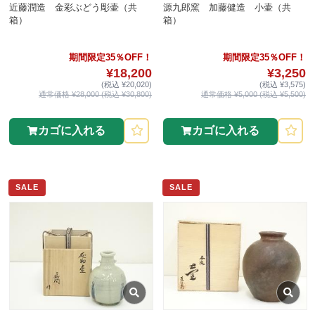
近藤潤造 金彩ぶどう彫壷（共
源九郎窯 加藤健造 小壷（共
箱）
箱）
期間限定35％OFF！
期間限定35％OFF！
¥18,200
¥3,250
(税込 ¥20,020)
(税込 ¥3,575)
通常価格 ¥28,000 (税込 ¥30,800)
通常価格 ¥5,000 (税込 ¥5,500)
カゴに入れる
カゴに入れる
SALE
SALE