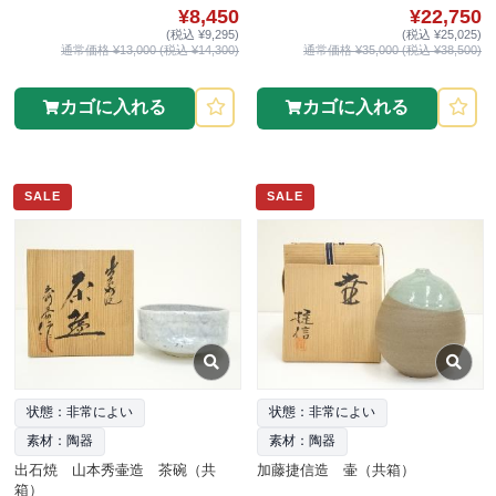
¥8,450
¥22,750
(税込 ¥9,295)
(税込 ¥25,025)
通常価格 ¥13,000 (税込 ¥14,300)
通常価格 ¥35,000 (税込 ¥38,500)
カゴに入れる
カゴに入れる
SALE
SALE
状態：非常によい
状態：非常によい
素材：陶器
素材：陶器
出石焼 山本秀壷造 茶碗（共
加藤捷信造 壷（共箱）
箱）