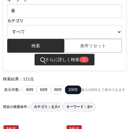
カテゴリ
検索
条件リセット
さらに詳しく検索
1
検索結果：121点
40件
60件
80件
100件
表示件数：
最大100件まで表示できます
現在の検索条件：
カテゴリ：
道具
×
キーワード：
壷
×
SALE
SALE