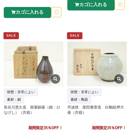
カゴに入れる
カゴに入れる
SALE
SALE
状態：非常によい
状態：非常によい
素材：銅
素材：陶器
長谷川恵久造 斑紫銅壷（銘：ひ
丹波焼 柴田雅章造 白釉紋押大
なげし）（共箱）
壷（共箱）
期間限定35％OFF！
期間限定35％OFF！