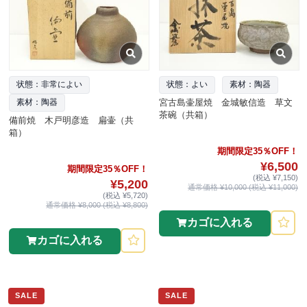
状態：非常によい
状態：よい
素材：陶器
宮古島壷屋焼 金城敏信造 草文
素材：陶器
茶碗（共箱）
備前焼 木戸明彦造 扁壷（共
箱）
期間限定35％OFF！
¥6,500
期間限定35％OFF！
(税込 ¥7,150)
¥5,200
通常価格 ¥10,000 (税込 ¥11,000)
(税込 ¥5,720)
通常価格 ¥8,000 (税込 ¥8,800)
カゴに入れる
カゴに入れる
SALE
SALE