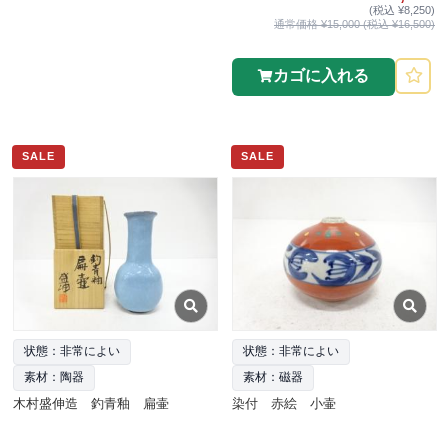
(税込 ¥8,250)
通常価格 ¥15,000 (税込 ¥16,500)
カゴに入れる
SALE
SALE
状態：非常によい
状態：非常によい
素材：陶器
素材：磁器
木村盛伸造 釣青釉 扁壷
染付 赤絵 小壷