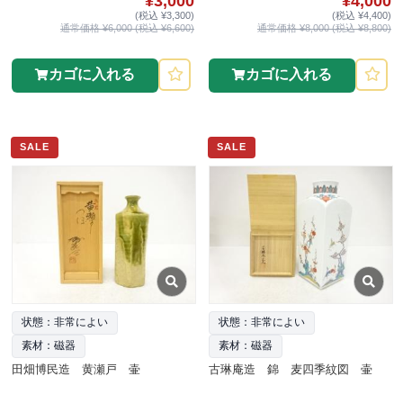
¥3,000
¥4,000
(税込 ¥3,300)
(税込 ¥4,400)
通常価格 ¥6,000 (税込 ¥6,600)
通常価格 ¥8,000 (税込 ¥8,800)
カゴに入れる
カゴに入れる
SALE
SALE
状態：非常によい
状態：非常によい
素材：磁器
素材：磁器
田畑博民造 黄瀬戸 壷
古琳庵造 錦 麦四季紋図 壷