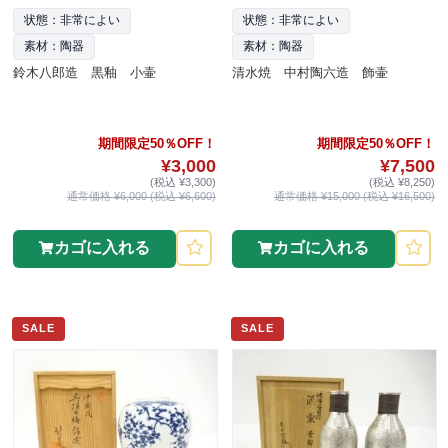
状態：非常によい
状態：非常によい
素材：陶器
素材：陶器
鈴木八郎造 黒釉 小壷
清水焼 中村陶六造 飾壷
期間限定50％OFF！
期間限定50％OFF！
¥3,000
¥7,500
(税込 ¥3,300)
(税込 ¥8,250)
通常価格 ¥6,000 (税込 ¥6,600)
通常価格 ¥15,000 (税込 ¥16,500)
カゴに入れる
カゴに入れる
SALE
SALE