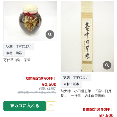
状態：非常によい
素材：陶器
万代草山造 茶壷
状態：非常によい
期間限定50％OFF！
¥2,500
素材：紙本
(税込 ¥2,750)
前大徳 小田雪窓筆 「壷中日月
通常価格 ¥5,000 (税込 ¥5,500)
長」 一行書 紙本肉筆掛軸
カゴに入れる
期間限定50％OFF！
¥7,500