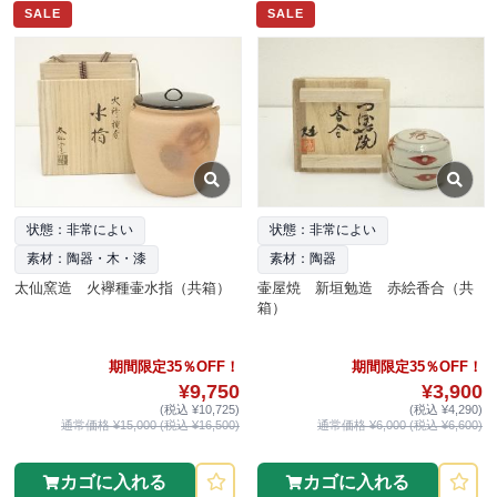
SALE
SALE
状態：非常によい
状態：非常によい
素材：陶器・木・漆
素材：陶器
太仙窯造 火襷種壷水指（共箱）
壷屋焼 新垣勉造 赤絵香合（共
箱）
期間限定35％OFF！
期間限定35％OFF！
¥9,750
¥3,900
(税込 ¥10,725)
(税込 ¥4,290)
通常価格 ¥15,000 (税込 ¥16,500)
通常価格 ¥6,000 (税込 ¥6,600)
カゴに入れる
カゴに入れる