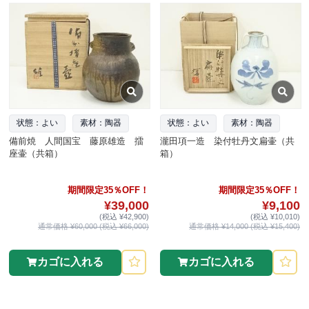
状態：よい
素材：陶器
状態：よい
素材：陶器
備前焼 人間国宝 藤原雄造 擂
瀧田項一造 染付牡丹文扁壷（共
座壷（共箱）
箱）
期間限定35％OFF！
期間限定35％OFF！
¥39,000
¥9,100
(税込 ¥42,900)
(税込 ¥10,010)
通常価格 ¥60,000 (税込 ¥66,000)
通常価格 ¥14,000 (税込 ¥15,400)
カゴに入れる
カゴに入れる