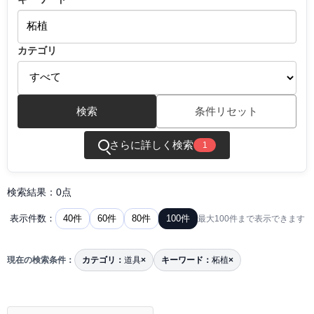
カテゴリ
検索
条件リセット
さらに詳しく検索
1
検索結果：0点
40件
60件
80件
100件
表示件数：
最大100件まで表示できます
現在の検索条件：
カテゴリ：
道具
×
キーワード：
柘植
×