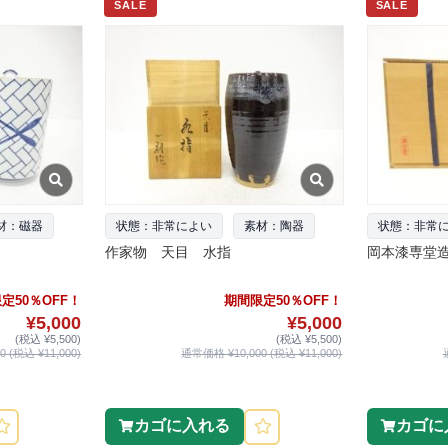
SALE
SALE
材：磁器
状態：非常によい
素材：陶器
状態：非常
作家物 天目 水指
岡本漆専堂
定50％OFF！
期間限定50％OFF！
¥5,000
¥5,000
(税込 ¥5,500)
(税込 ¥5,500)
 (税込 ¥11,000)
通常価格 ¥10,000 (税込 ¥11,000)
カゴに入れる
カゴに