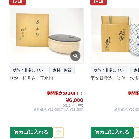
SALE
SALE
状態：非常によい
素材：陶器
状態：非常によい
素
萩焼 松月造 平水指
平安景雲造 染付 水指
期間限定50％OFF！
期間限
¥6,000
(税込 ¥6,600)
通常価格 ¥12,000 (税込 ¥13,200)
通常価格 ¥10,000
カゴに入れる
カゴに入れる