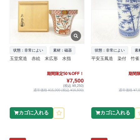
状態：非常によい
素材：磁器
状態：非常によい
素
玉堂窯造 赤絵 末広形 水指
平安玉鳳造 染付 竹雀
期間限定50％OFF！
期間限
¥7,500
(税込 ¥8,250)
通常価格 ¥15,000 (税込 ¥16,500)
通常価格 ¥7,00
カゴに入れる
カゴに入れる