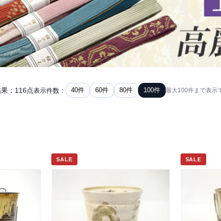
果：116点
40件
60件
80件
100件
表示件数：
最大100件まで表示
SALE
SALE