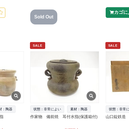
カゴに
Sold Out
SALE
SALE
材：陶器
状態：非常によい
素材：陶器
状態：非常
指
作家物 備前焼 耳付水指(保護箱付)
山口錠鉄造