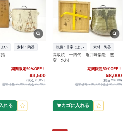
によい
素材：陶器
状態：非常によい
素材：陶器
水指
高取焼 十四代 亀井味楽造 窯
変 水指
期間限定50％OFF！
期間限定50％OFF！
¥3,500
¥8,000
(税込 ¥3,850)
(税込 ¥8,800)
通常価格 ¥7,000 (税込 ¥7,700)
通常価格 ¥16,000 (税込 ¥17,600)
入れる
カゴに入れる