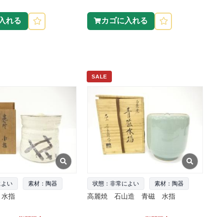
入れる
カゴに入れる
SALE
によい
素材：陶器
状態：非常によい
素材：陶器
 水指
高麗焼 石山造 青磁 水指