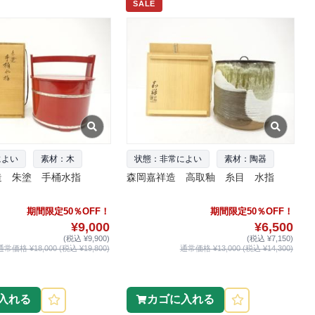
SALE
によい
素材：木
状態：非常によい
素材：陶器
造 朱塗 手桶水指
森岡嘉祥造 高取釉 糸目 水指
期間限定50％OFF！
期間限定50％OFF！
¥9,000
¥6,500
(税込 ¥9,900)
(税込 ¥7,150)
通常価格 ¥18,000 (税込 ¥19,800)
通常価格 ¥13,000 (税込 ¥14,300)
入れる
カゴに入れる