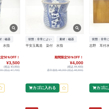
材：磁器
状態：非常によい
素材：磁器
状態：非常
 水指
平安玉鳳造 染付 水指
志野 耳付
定50％OFF！
期間限定50％OFF！
¥3,500
¥4,000
(税込 ¥3,850)
(税込 ¥4,400)
0 (税込 ¥7,700)
通常価格 ¥8,000 (税込 ¥8,800)
カゴに入れる
カゴに