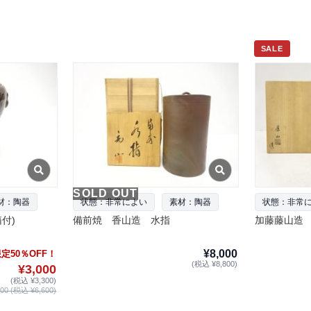
SALE
SOLD OUT
材：陶器
状態：非常によい
素材：陶器
状態：非常
付)
備前焼 香山造 水指
加藤藤山造
¥8,000
定50％OFF！
(税込 ¥8,800)
¥3,000
(税込 ¥3,300)
0 (税込 ¥6,600)