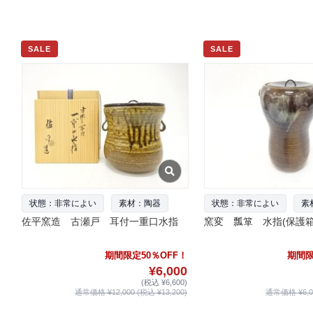
SALE
SALE
状態：非常によい
素材：陶器
状態：非常によい
素
佐平窯造 古瀬戸 耳付一重口水指
窯変 瓢箪 水指(保護箱
期間限定50％OFF！
期間限
¥6,000
(税込 ¥6,600)
通常価格 ¥12,000 (税込 ¥13,200)
通常価格 ¥6,00