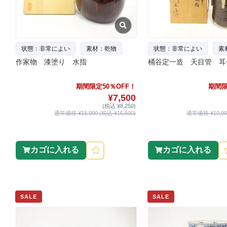
状態：非常によい
素材：乾物
状態：非常によい
素
作家物 漆塗り 水指
桶谷定一造 天目管 耳
期間限定50％OFF！
期間限
¥7,500
(税込 ¥8,250)
通常価格 ¥15,000 (税込 ¥16,500)
通常価格 ¥10,000
カゴに入れる
カゴに入れる
SALE
SALE