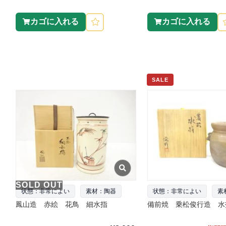
カゴに入れる
カゴに入れる
SALE
SOLD OUT
状態：非常によい
素材：陶器
状態：非常によい
素
鳳山造 赤絵 花鳥 細水指
備前焼 乗松俊行造 水