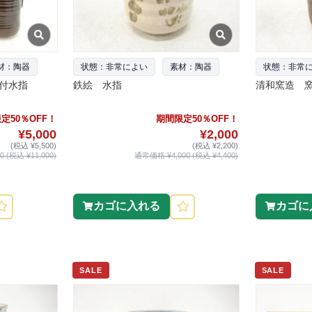
材：陶器
状態：非常によい
素材：陶器
状態：非常
付水指
鉄絵 水指
清和窯造 
定50％OFF！
期間限定50％OFF！
¥5,000
¥2,000
(税込 ¥5,500)
(税込 ¥2,200)
 (税込 ¥11,000)
通常価格 ¥4,000 (税込 ¥4,400)
カゴに入れる
カゴに
SALE
SALE