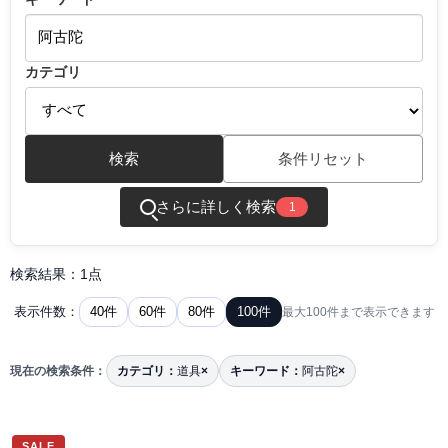
カテゴリ
検索
条件リセット
さらに詳しく検索
1
検索結果：1点
40件
60件
80件
100件
表示件数：
最大100件まで表示できます
現在の検索条件：
カテゴリ：
道具
×
キーワード：
阿古陀
×
SALE