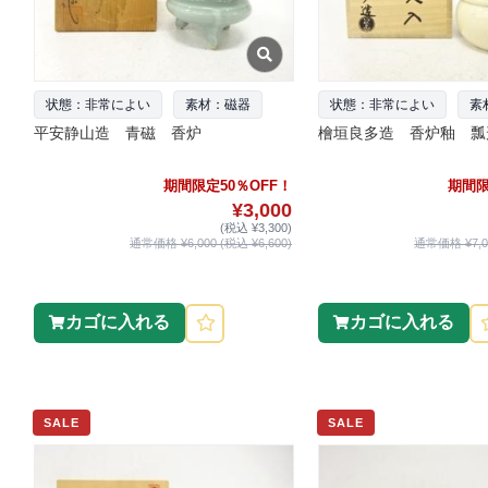
状態：非常によい
素材：磁器
状態：非常によい
素
平安静山造 青磁 香炉
檜垣良多造 香炉釉 瓢
期間限定50％OFF！
期間限
¥3,000
(税込 ¥3,300)
通常価格 ¥6,000 (税込 ¥6,600)
通常価格 ¥7,00
カゴに入れる
カゴに入れる
SALE
SALE