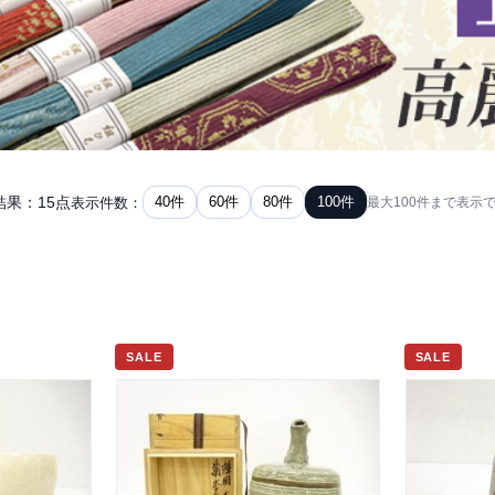
結果：15点
40件
60件
80件
100件
表示件数：
最大100件まで表示
SALE
SALE