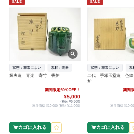
SALE
SALE
状態：非常によい
素材：陶器
状態：非常によい
素
輝夫造 青楽 寄竹 香炉
二代 手塚玉堂造 色絵
炉
期間限定50％OFF！
期間限
¥5,000
(税込 ¥5,500)
通常価格 ¥10,000 (税込 ¥11,000)
通常価格 ¥10,000
カゴに入れる
カゴに入れる