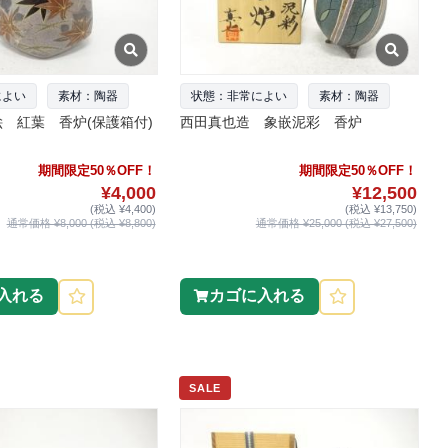
によい
素材：陶器
状態：非常によい
素材：陶器
 紅葉 香炉(保護箱付)
西田真也造 象嵌泥彩 香炉
期間限定50％OFF！
期間限定50％OFF！
¥4,000
¥12,500
(税込 ¥4,400)
(税込 ¥13,750)
通常価格 ¥8,000 (税込 ¥8,800)
通常価格 ¥25,000 (税込 ¥27,500)
入れる
カゴに入れる
SALE