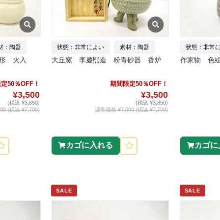
材：陶器
状態：非常によい
素材：陶器
状態：非常
形 火入
大丘窯 李慶熙造 粉青砂器 香炉
作家物 色絵
定50％OFF！
期間限定50％OFF！
¥3,500
¥3,500
(税込 ¥3,850)
(税込 ¥3,850)
0 (税込 ¥7,700)
通常価格 ¥7,000 (税込 ¥7,700)
カゴに入れる
カゴに
SALE
SALE