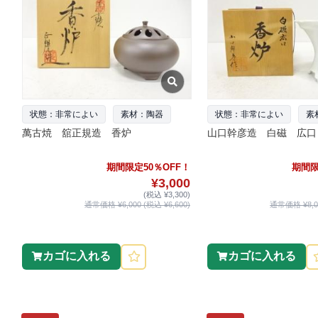
状態：非常によい
素材：陶器
状態：非常によい
素
萬古焼 舘正規造 香炉
山口幹彦造 白磁 広口
期間限定50％OFF！
期間限
¥3,000
(税込 ¥3,300)
通常価格 ¥6,000 (税込 ¥6,600)
通常価格 ¥8,00
カゴに入れる
カゴに入れる