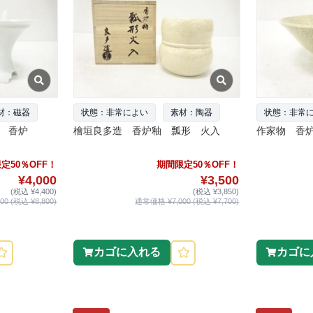
材：磁器
状態：非常によい
素材：陶器
状態：非常
 香炉
檜垣良多造 香炉釉 瓢形 火入
作家物 香
定50％OFF！
期間限定50％OFF！
¥4,000
¥3,500
(税込 ¥4,400)
(税込 ¥3,850)
0 (税込 ¥8,800)
通常価格 ¥7,000 (税込 ¥7,700)
カゴに入れる
カゴに