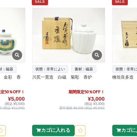
SALE
SALE
材：磁器
状態：非常によい
素材：磁器
状態：非常
 金彩 香
川尻一寛造 白磁 菊彫 香炉
檜垣良多造
定50％OFF！
期間限定50％OFF！
¥5,000
¥3,000
(税込 ¥5,500)
(税込 ¥3,300)
 (税込 ¥11,000)
通常価格 ¥6,000 (税込 ¥6,600)
カゴに入れる
カゴに