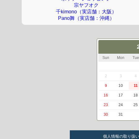
宗ヤフオク
千kimono（実店舗：大阪）
Pano舞（実店舗：沖縄）
Sun
Mon
Tue
2
3
4
9
10
11
16
17
18
23
24
25
30
31
個人情報の取り扱