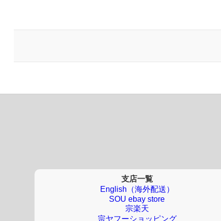
支店一覧
English（海外配送）
SOU ebay store
宗楽天
宗ヤフーショッピング